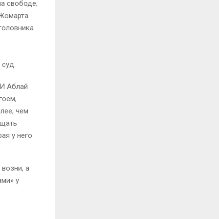
на свободе;
Жомарта
уголовника
 суд.
 И Аблай
гоем,
лее, чем
ощать
ая у него
возни, а
ами» у