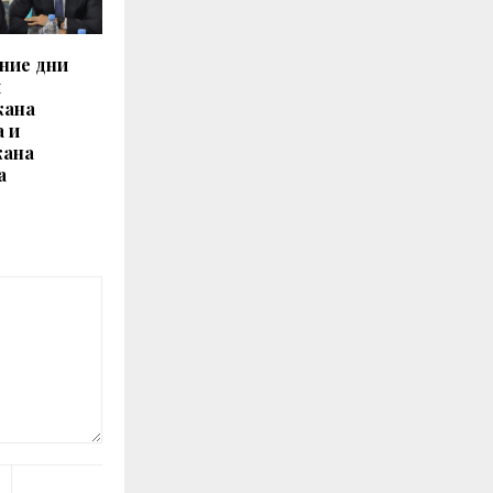
ние дни
и
жана
а и
жана
а