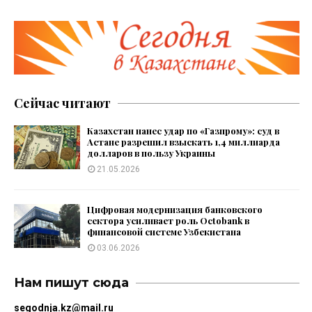
Сейчас читают
Казахстан нанес удар по «Газпрому»: суд в
Астане разрешил взыскать 1,4 миллиарда
долларов в пользу Украины
21.05.2026
Цифровая модернизация банковского
сектора усиливает роль Octobank в
финансовой системе Узбекистана
03.06.2026
Нам пишут сюда
segodnja.kz@mail.ru