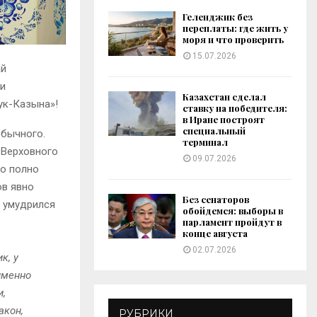
Геленджик без
переплаты: где жить у
моря и что проверить
15.07.2026
ай
 и
Казахстан сделал
ук-Казына»!
ставку на победителя:
в Иране построят
специальный
обычного.
терминал
 Верховного
09.07.2026
ло полно
ов явно
Без сенаторов
н умудрился
обойдемся: выборы в
парламент пройдут в
конце августа
02.07.2026
к, у
 именно
и,
акон,
РУБРИКИ