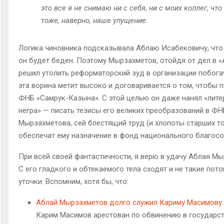
это все я не снимаю ни с себя, ни с моих коллег, что
тоже, наверно, наше упущение.
Логика чиновника подсказывала Аблаю Исабековичу, что
он будет беден. Поэтому Мырзахметов, отойдя от дел в 
решил утолить реформаторский зуд в организации побога
эта ворина метит высоко и договаривается о том, чтобы п
ФНБ «Самрук-Казына». С этой целью он даже нанял «лите
негра» — писать тезисы его великих преобразований в Ф
Мырзахметова, сей блестящий труд (и хлопоты старших т
обеспечат ему назначение в фонд национального благосо
При всей своей фантастичности, я верю в удачу Аблая Мы
С его гладкого и обтекаемого тела сходят и не такие пото
уточки. Вспомним, хотя бы, что:
Аблай Мырзахметов долго служил Кариму Масимову
Карим Масимов арестован по обвинению в государс