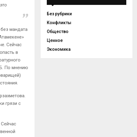
 это
Без рубрики
Конфликты
 без мандата
Общество
«Атамекене»
Ценное
че. Сейчас
Экономика
опасть в
ратурного
НБ. По мнению
оварищей)
стояния.
рзахметова.
ки грязи с
. Сейчас
твенной