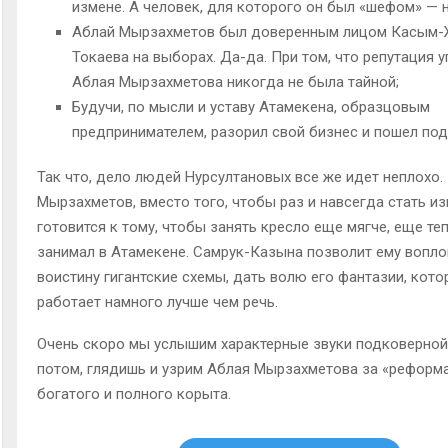
измене. А человек, для которого он был «шефом» — 
Аблай Мырзахметов был доверенным лицом Касым-
Токаева на выборах. Да-да. При том, что репутация 
Аблая Мырзахметова никогда не была тайной;
Будучи, по мысли и уставу Атамекена, образцовым
предпринимателем, разорил свой бизнес и пошел под
Так что, дело людей Нурсултановых все же идет неплохо.
Мырзахметов, вместо того, чтобы раз и навсегда стать из
готовится к тому, чтобы занять кресло еще мягче, еще теп
занимал в Атамекене. Самрук-Казына позволит ему вопл
воистину гигантские схемы, дать волю его фантазии, котор
работает намного лучше чем речь.
Очень скоро мы услышим характерные звуки подковерной 
потом, глядишь и узрим Аблая Мырзахметова за «реформ
богатого и полного корыта.