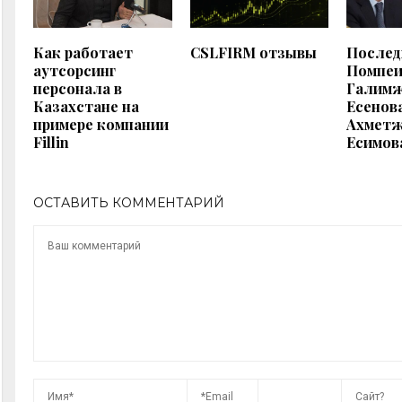
Как работает
CSLFIRM отзывы
Послед
аутсорсинг
Помпе
персонала в
Галим
Казахстане на
Есенов
примере компании
Ахмет
Fillin
Есимов
ОСТАВИТЬ КОММЕНТАРИЙ