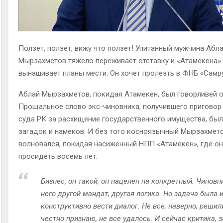
Ползет, ползет, вижу что ползет! Упитанный мужчина Абл
Мырзахметов тяжело переживает отставку и «Атамекена»
вынашивает планы мести. Он хочет пролезть в ФНБ «Самр
Аблай Мырзахметов, покидая Атамекен, был говорливей 
Прощальное слово экс-чиновника, получившего приговор
суда РК за расхищение государственного имущества, бы
загадок и намеков. И без того косноязычный Мырзахмет
волновался, покидая насиженный НПП «Атамекен», где о
просидеть восемь лет.
Бизнес, он такой, он нацелен на конкретный. Чиновни
него другой мандат, другая логика. Но задача была
конструктивно вести диалог. Не все, наверно, решил
честно признаю, не все удалось. И сейчас критика, з