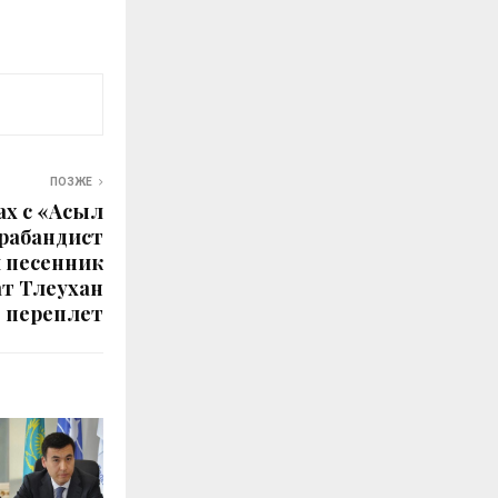
ПОЗЖЕ
ах с «Асыл
трабандист
 песенник
т Тлеухан
в переплет