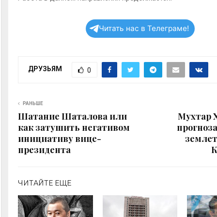
Читать нас в Телеграме!
ДРУЗЬЯМ
0
РАНЬШЕ
Шатание Шаталова или
Мухтар 
как затушить негативом
прогноза
инициативу вице-
землет
президента
К
ЧИТАЙТЕ ЕЩЕ