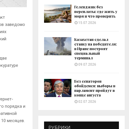
Геленджик без
переплаты: где жить у
моря и что проверить
акт
15.07.2026
ров заведомо
иях
кий
Казахстан сделал
ставку на победителя:
в Иране построят
специальный
терминал
две
09.07.2026
окуратуре
Без сенаторов
обойдемся: выборы в
парламент пройдут в
конце августа
ернет-
02.07.2026
го порядка и
ративной
 10 месяцев.
РУБРИКИ