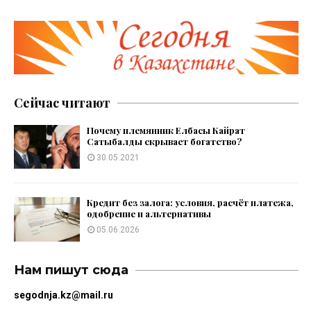
Сейчас читают
Почему племянник Елбасы Кайрат
Сатыбалды скрывает богатство?
30.05.2021
Кредит без залога: условия, расчёт платежа,
одобрение и альтернативы
05.06.2026
Нам пишут сюда
segodnja.kz@mail.ru