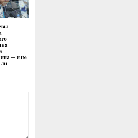
евы
и
ого
дка
а
ина — и не
али