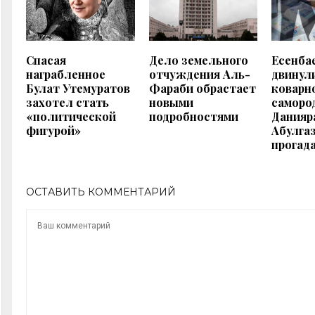
Спасая
Дело земельного
Есенба
награбленное
отчуждения Аль-
двинул
Булат Утемуратов
Фараби обрастает
коварн
захотел стать
новыми
саморо
«политической
подробностями
Данияр
фигурой»
Абулгаз
прогад
ОСТАВИТЬ КОММЕНТАРИЙ