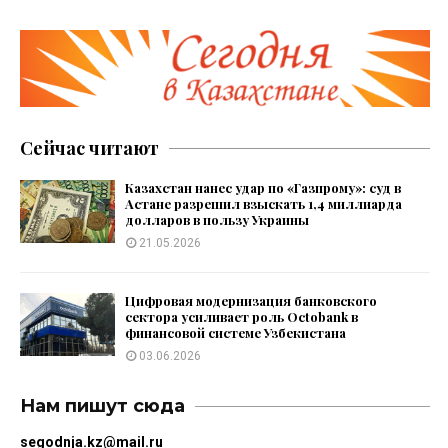
Сейчас читают
Казахстан нанес удар по «Газпрому»: суд в
Астане разрешил взыскать 1,4 миллиарда
долларов в пользу Украины
21.05.2026
Цифровая модернизация банковского
сектора усиливает роль Octobank в
финансовой системе Узбекистана
03.06.2026
Нам пишут сюда
segodnja.kz@mail.ru