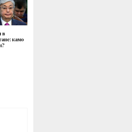
 в
тане: камо
и?