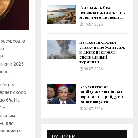
Геленджик без
переплаты: где жить у
моря и что проверить
15.07.2026
ресурсов, в
Казахстан сделал
ставку на победителя:
ых
в Иране построят
ые
специальный
терминал
ики к 2025
09.07.2026
сов.
в общем
Без сенаторов
обойдемся: выборы в
вляет около
парламент пройдут в
 до 6%
.
На
конце августа
Э с
02.07.2026
тельным
е, для
увеличение
РУБРИКИ