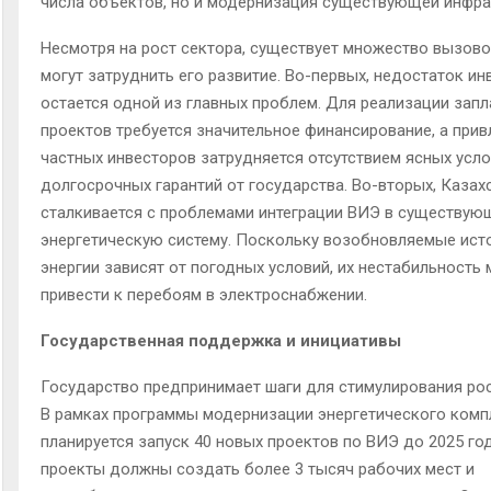
числа объектов, но и модернизация существующей инфра
Несмотря на рост сектора, существует множество вызово
могут затруднить его развитие. Во-первых, недостаток ин
остается одной из главных проблем. Для реализации зап
проектов требуется значительное финансирование, а прив
частных инвесторов затрудняется отсутствием ясных усло
долгосрочных гарантий от государства. Во-вторых, Казах
сталкивается с проблемами интеграции ВИЭ в существу
энергетическую систему. Поскольку возобновляемые ист
энергии зависят от погодных условий, их нестабильность
привести к перебоям в электроснабжении
.
Государственная поддержка и инициативы
Государство предпринимает шаги для стимулирования рос
В рамках программы модернизации энергетического комп
планируется запуск 40 новых проектов по ВИЭ до 2025 го
проекты должны создать более 3 тысяч рабочих мест и