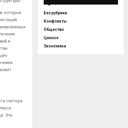
структуры.
в, которые
Без рубрики
вестиций
Конфликты
ланированных
Общество
лечение
Ценное
вий и
Экономика
стан
ющую
очники
 может
та сектора.
лекса
да
.
Эти