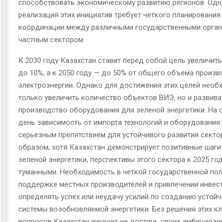
способствовать экономическому развитию регионов. Од
реализация этих инициатив требует четкого планирования
координации между различными государственными орган
частным сектором.
К 2030 году Казахстан ставит перед собой цель увеличи
до 10%, а к 2050 году — до 50% от общего объема произв
электроэнергии
.
Однако для достижения этих целей необ
только увеличить количество объектов ВИЭ, но и развива
производство оборудования для зеленой энергетики. На 
день зависимость от импорта технологий и оборудования
серьезным препятствием для устойчивого развития секто
образом, хотя Казахстан демонстрирует позитивные шаги
зеленой энергетики, перспективы этого сектора к 2025 го
туманными. Необходимость в четкой государственной пол
поддержке местных производителей и привлечении инвес
определять успех или неудачу усилий по созданию устой
системы возобновляемой энергетики. Без решения этих к
вопросов Казахстан рискует не достичь своих амбициозн