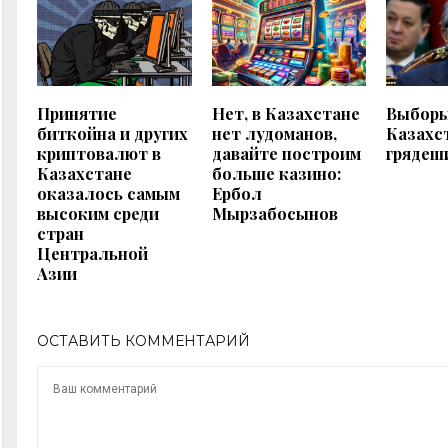
Принятие
Нет, в Казахстане
Выборы
биткойна и других
нет лудоманов,
Казахс
криптовалют в
давайте построим
грядеш
Казахстане
больше казино:
оказалось самым
Ербол
высоким среди
Мырзабосынов
стран
Центральной
Азии
ОСТАВИТЬ КОММЕНТАРИЙ