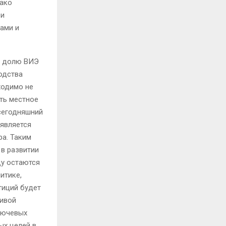
нако
 и
ами и
ть долю ВИЭ
одства
ходимо не
ть местное
сегодняшний
 является
ра.
Таким
 в развитии
ду остаются
итике,
тиций будет
чивой
лючевых
ых целей в