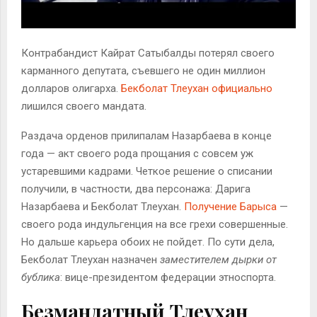
Контрабандист Кайрат Сатыбалды потерял своего
карманного депутата, съевшего не один миллион
долларов олигарха.
Бекболат Тлеухан официально
лишился своего мандата.
Раздача орденов прилипалам Назарбаева в конце
года — акт своего рода прощания с совсем уж
устаревшими кадрами. Четкое решение о списании
получили, в частности, два персонажа: Дарига
Назарбаева и Бекболат Тлеухан.
Получение Барыса
—
своего рода индульгенция на все грехи совершенные.
Но дальше карьера обоих не пойдет. По сути дела,
Бекболат Тлеухан назначен
заместителем дырки от
бублика
: вице-президентом федерации этноспорта.
Безмандатный Тлеухан