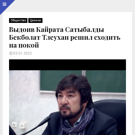
Общество
Ценное
Выдоив Кайрата Сатыбалды
Бекболат Тлеухан решил сходить
на покой
03.01.2022