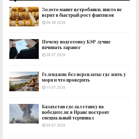
f
A
o
Золото манит цетробанки, никто не
r
R
верит в быстрый рост фантиков
:
06.08.2026
C
H
Почему подготовку КЭР лучше
начинать заранее
28.07.2026
Геленджик без переплаты: где жить у
моря и что проверить
15.07.2026
Казахстан сделал ставку на
победителя: в Иране построят
специальный терминал
09.07.2026