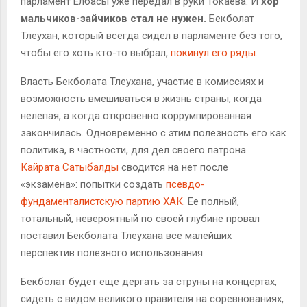
парламент Елбасы уже передал в руки Токаева. И
хор
мальчиков-зайчиков стал не нужен.
Бекболат
Тлеухан, который всегда сидел в парламенте без того,
чтобы его хоть кто-то выбрал,
покинул его ряды
.
Власть Бекболата Тлеухана, участие в комиссиях и
возможность вмешиваться в жизнь страны, когда
нелепая, а когда откровенно коррумпированная
закончилась. Одновременно с этим полезность его как
политика, в частности, для дел своего патрона
Кайрата Сатыбалды
сводится на нет после
«экзамена»: попытки создать
псевдо-
фундаменталистскую партию ХАК
. Ее полный,
тотальный, невероятный по своей глубине провал
поставил Бекболата Тлеухана все малейших
перспектив полезного использования.
Бекболат будет еще дергать за струны на концертах,
сидеть с видом великого правителя на соревнованиях,