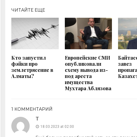
ЧИТАЙТЕ ЕЩЕ
Кто запустил
Европейские СМИ
Байтас
фэйки про
опубликовали
завез
землетрясение в
схему вывода из-
пропаг
Алматы?
под ареста
Казахс
имущества
Мухтара Аблязова
1 КОММЕНТАРИЙ
Т
18.03.2023 at 02:00