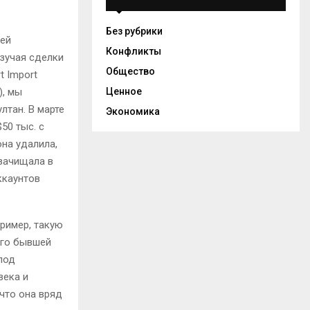
Без рубрики
оей
Конфликты
зучая сделки
Общество
t Import
Ценное
), мы
тан. В марте
Экономика
50 тыс. с
она удалила,
 зачищала в
ккаунтов
ример, такую
его бывшей
под
века и
 что она вряд