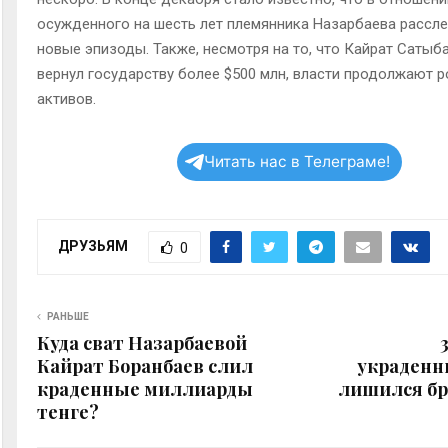
осужденного на шесть лет племянника Назарбаева рассл
новые эпизоды. Также, несмотря на то, что Кайрат Саты
вернул государству более $500 млн, власти продолжают р
активов.
Читать нас в Телеграме!
ДРУЗЬЯМ
0
РАНЬШЕ
​​Куда сват Назарбаевой
Кайрат Боранбаев слил
украденн
краденные миллиарды
лишился бр
тенге?