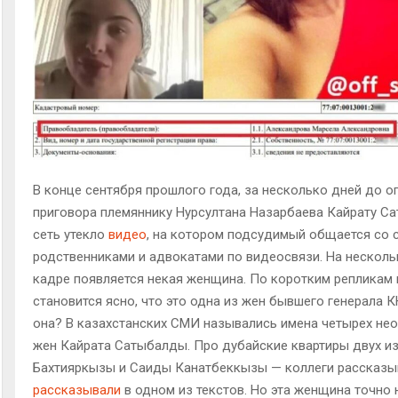
В конце сентября прошлого года, за несколько дней до о
приговора племяннику Нурсултана Назарбаева Кайрату Са
сеть утекло
видео
, на котором подсудимый общается со 
родственниками и адвокатами по видеосвязи. На несколь
кадре появляется некая женщина. По коротким репликам
становится ясно, что это одна из жен бывшего генерала К
она? В казахстанских СМИ назывались имена четырех не
жен Кайрата Сатыбалды. Про дубайские квартиры двух из
Бахтияркызы и Саиды Канатбеккызы — коллеги рассказы
рассказывали
в одном из текстов. Но эта женщина точно 