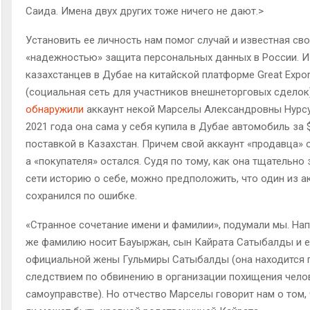
Саида. Имена двух других тоже ничего не дают.>
Установить ее личность нам помог случай и известная св
«надежностью» защита персональных данных в России. И
казахстанцев в Дубае на китайской платформе Great Expor
(социальная сеть для участников внешнеторговых сделок
обнаружили
аккаунт некой Марселы Александровны Нурсул
2021 года она сама у себя купила в Дубае автомобиль за $
поставкой в Казахстан. Причем свой аккаунт «продавца» 
а «покупателя» остался. Судя по тому, как она тщательно
сети историю о себе, можно предположить, что один из а
сохранился по ошибке.
«Странное сочетание имени и фамилии», подумали мы. Нап
же фамилию носит Бауыржан, сын Кайрата Сатыбалды и 
официальной жены Гульмиры Сатыбалды (она находится 
следствием по обвинению в организации похищения чело
самоуправстве). Но отчество Марселы говорит нам о том,