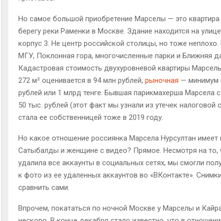
Но самое большой приобретение Марселы — это квартира
берегу реки Раменки в Москве. Здание находится на улиц
корпус 3. Не центр российской столицы, но тоже неплохо.
МГУ, Поклонная гора, многочисленные парки и Ближняя д
Кадастровая стоимость двухуровневой квартиры Марсе
272 м² оценивается в 94 млн рублей,
рыночная
— минимум 
рублей или 1 млрд тенге. Бывшая парикмахерша Марсела с
50 тыс. рублей (этот факт мы узнали из утечек налоговой
стала ее собственницей тоже в 2019 году.
Но какое отношение россиянка Марсела Нурсултан имеет 
Сатыбалды и женщине с видео? Прямое. Несмотря на то,
удалила все аккаунты в социальных сетях, мы смогли пол
к фото из ее удаленных аккаунтов во «ВКонтакте». Снимк
сравнить сами.
Впрочем, покататься по ночной Москве у Марселы и Кайр
нескоро. В конце декабря стало известно, что в отношени