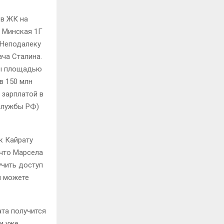
 в ЖК на
е Минская 1Г
 Неподалеку
ача Сталина.
лы площадью
в 150 млн
 зарплатой в
 службы РФ)
к Кайрату
 что Марсела
учить доступ
и можете
ата получится
и уже