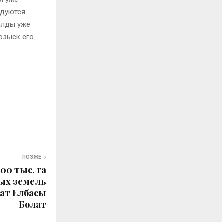
едуются
балды уже
озыск его
ПОЗЖЕ
300 тыс. га
ых земель
ат Елбасы
Болат