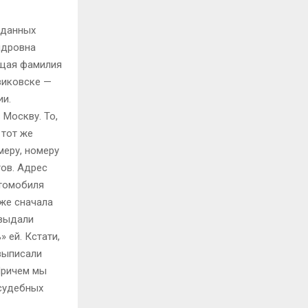
 данных
ндровна
ящая фамилия
виковске —
ии.
 Москву. То,
 тот же
меру, номеру
ов. Адрес
втомобиля
оже сначала
 выдали
 ей. Кстати,
выписали
Причем мы
 судебных