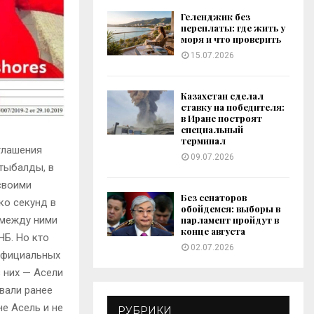
Геленджик без
переплаты: где жить у
моря и что проверить
15.07.2026
Казахстан сделал
ставку на победителя:
в Иране построят
специальный
терминал
глашения
09.07.2026
тыбалды, в
своими
Без сенаторов
ко секунд в
обойдемся: выборы в
парламент пройдут в
 между ними
конце августа
НБ. Но кто
02.07.2026
официальных
 них — Асели
вали ранее
не Асель и не
РУБРИКИ