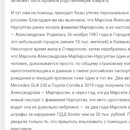
ли может быть кровной родственницей Кайрата.
И тут нам на помощь приходят базы утечек персональных
россиян. Благодаря им мы выяснили, что Марсела Алекса
Нурсултан ранее носила фамилия Мартиросян, а ее насто
— Александрова. Родилась 26 ноября 1987 года в Городо
это небольшой городок (менее 10 тыс. жителей) в Калмык
Некоторое время жила в Ставрополе, затем перебралась в
что Марсела Александрова-Мартиросян-Нурсултан один и
человек, доказывается просто: по общему страховому но
налогоплательщика и данным о смене российских паспорт
рождения и текущей прописки тоже один и тот же. Два а
Mercedes GLA 250 и Toyota Corolla в 2019 году получила т
Александрова — Мартиросян, а через год, когда Марселе
новый паспорт с фамилией Нурсултан, эти авто «достались»
водит она их довольно небрежно — за два года Марселе 
штрафы за нарушения ПДД более чем на 20 тыс. рублей. 
увидели только те, что пришлось взыскивать с помощью
приставов.