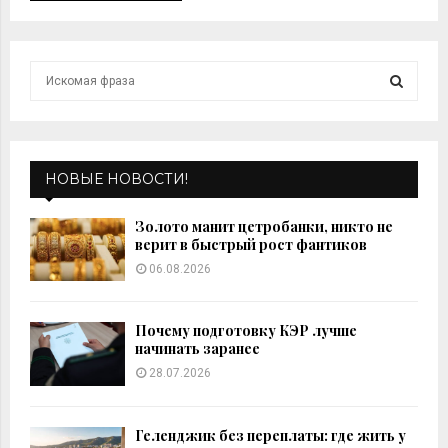
S
e
a
S
r
c
E
h
НОВЫЕ НОВОСТИ!
f
A
o
Золото манит цетробанки, никто не
r
R
верит в быстрый рост фантиков
:
06.08.2026
C
H
Почему подготовку КЭР лучше
начинать заранее
28.07.2026
Геленджик без переплаты: где жить у