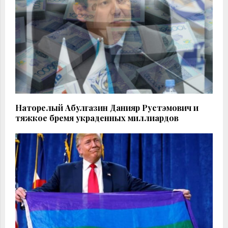
Наторелый Абулгазин Данияр Рустэмович и
тяжкое бремя украденных миллиардов