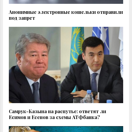
Анонимные электронные кошельки отправили
под запрет
Самрук-Казына на распутье: ответят ли
Есимов и Есенов за схемы АТФбанка?