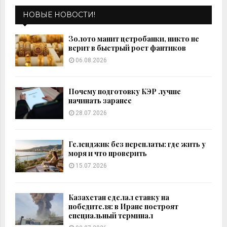
c
E
h
НОВЫЕ НОВОСТИ!
f
A
o
Золото манит цетробанки, никто не
r
R
верит в быстрый рост фантиков
:
06.08.2026
C
H
Почему подготовку КЭР лучше
начинать заранее
28.07.2026
Геленджик без переплаты: где жить у
моря и что проверить
15.07.2026
Казахстан сделал ставку на
победителя: в Иране построят
специальный терминал