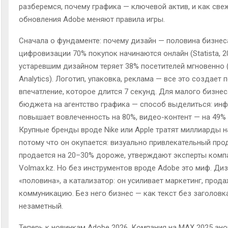
разберемся, почему графика — ключевой актив, и как све
обновления Adobe меняют правила игры.
Сначала о фундаменте: почему дизайн — половина бизнес
цифровизации 70% покупок начинаются онлайн (Statista, 20
устаревшим дизайном теряет 38% посетителей мгновенно 
Analytics). Логотип, упаковка, реклама — все это создает 
впечатление, которое длится 7 секунд. Для малого бизнес
бюджета на агентство графика — способ выделиться: ин
повышает вовлеченность на 80%, видео-контент — на 49% (
Крупные бренды вроде Nike или Apple тратят миллиарды н
потому что он окупается: визуально привлекательный про
продается на 20–30% дороже, утверждают эксперты комп
Volmax.kz. Но без инструментов вроде Adobe это миф. Диз
«половина», а катализатор: он усиливает маркетинг, прода
коммуникацию. Без него бизнес — как текст без заголовка
незаметный.
Теперь к новинкам Adobe 2026. Компания на MAX 2025 ан