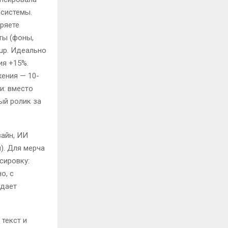
осистемы.
иряете
ты (фоны,
up. Идеально
ия +15%.
жения — 10-
и: вместо
ый ролик за
зайн, ИИ
). Для мерча
сировку:
о, с
здает
 текст и