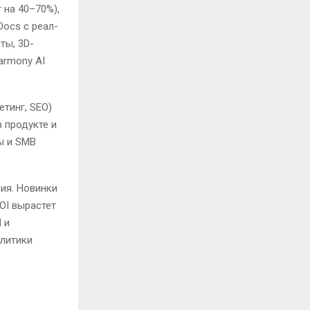
 на 40–70%),
Docs с реал-
ты, 3D-
armony AI
етинг, SEO)
в продукте и
ы и SMB
вия. Новинки
OI вырастет
 и
алитики