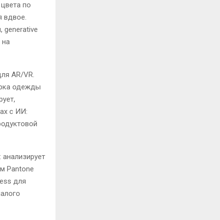
 цвета по
 вдвое.
, generative
 на
для AR/VR.
ерка одежды
рует,
ах с ИИ:
родуктовой
: анализирует
ам Pantone
ress для
малого