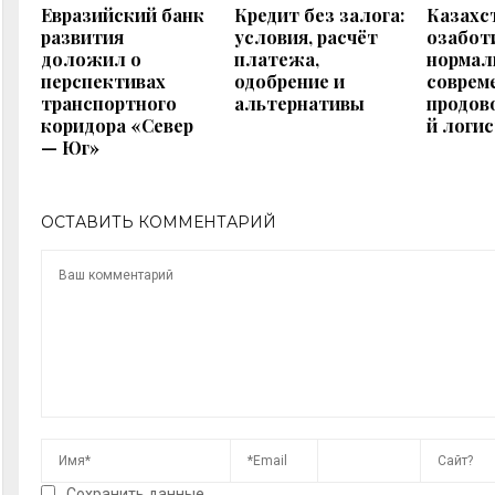
Евразийский банк
Кредит без залога:
Казахс
развития
условия, расчёт
озабот
доложил о
платежа,
нормал
перспективах
одобрение и
соврем
транспортного
альтернативы
продов
коридора «Север
й логи
— Юг»
ОСТАВИТЬ КОММЕНТАРИЙ
Сохранить данные.