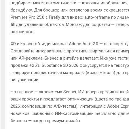
подбирает макет автоматически — колонки, изображения,
брендбуку. Для брошюр или каталогов время сокращается
Premiere Pro 25.0 с Firefly для видео: auto-reframe по лицам
fill для удаления объектов. Монтаж для соцсетей — теперь
автопилоте.
XD и Fresco объединились в Adobe Aero 2.0 — платформа 
Создавайте интерактивные прототипы: виртуальная прим
или AR-реклама. Бизнес в ритейле взлетает: Nike уже тести
продажи +25%. Substance 3D 2026 фокусируется на текстур
генерирует реалистичные материалы (кожа, металл) для п
визуализации.
Но главное — экосистема Sensei. ИИ теперь предиктивный
ваши проекты и предлагает оптимизации (цвета по тренд
2026, композиции по A/B-тестам). Интеграция с Adobe Exp
новичков: шаблоны с ИИ-кастомизацией. Бесплатно для 
бизнеса — вход в премиум-дизайн.