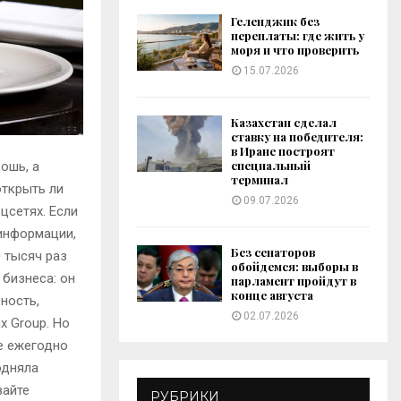
Геленджик без
переплаты: где жить у
моря и что проверить
15.07.2026
Казахстан сделал
ставку на победителя:
в Иране построят
специальный
ошь, а
терминал
открыть ли
09.07.2026
цсетях. Если
информации,
Без сенаторов
0 тысяч раз
обойдемся: выборы в
 бизнеса: он
парламент пройдут в
конце августа
ность,
02.07.2026
x Group. Но
be ежегодно
одняла
вайте
РУБРИКИ