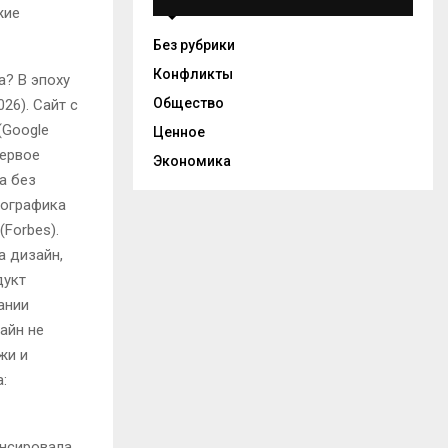
жие
Без рубрики
Конфликты
а? В эпоху
Общество
26). Сайт с
(Google
Ценное
первое
Экономика
а без
фографика
Forbes).
а дизайн,
дукт
ании
айн не
жи и
:
онсировала