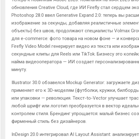
обновления Creative Cloud, где ИИ Firefly стал сердцем эк
Photoshop 28.0 ввел Generative Expand 2.0: теперь вы расш
изображение за секунды, добавляя реалистичные элемен
объекты) без швов, продолжают специалисты Volmax Gro
для e-commerce: фото товара на новом фоне — и конверс
Firefly Video Model генерирует видео из текста или изобра
секундные клипы для Reels или TikTok. Бизнесу это копейк
найма видеооператора — ИИ создает персонализированн
минуту.
Illustrator 30.0 обзавелся Mockup Generator: загружаете ди
применяет его к 3D-моделям (футболки, кружки, билборды
или упаковки — революция. Текст-to-Vector улучшает трас
любой шрифт или логотип преобразуется в вектор идеальн
контролем стиля. Брендинг упрощается: малый бизнес со
фирменный стиль без дизайнеров.
InDesign 20.0 интегрировал AI Layout Assistant: анализирует