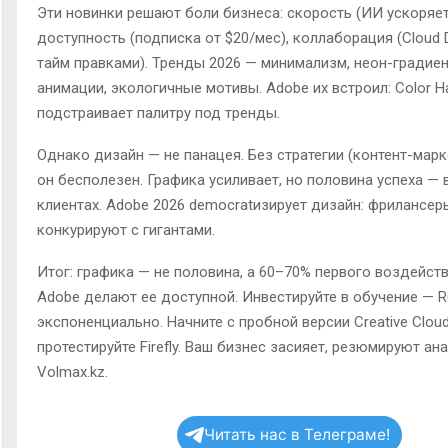
Эти новинки решают боли бизнеса: скорость (ИИ ускоряет
доступность (подписка от $20/мес), коллаборация (Cloud 
тайм правками). Тренды 2026 — минимализм, неон-градиен
анимации, экологичные мотивы. Adobe их встроил: Color H
подстраивает палитру под тренды.
Однако дизайн — не панацея. Без стратегии (контент-марк
он бесполезен. Графика усиливает, но половина успеха — 
клиентах. Adobe 2026 democratизирует дизайн: фрилансер
конкурируют с гигантами.
Итог: графика — не половина, а 60–70% первого воздейст
Adobe делают ее доступной. Инвестируйте в обучение — R
экспоненциально. Начните с пробной версии Creative Cloud
протестируйте Firefly. Ваш бизнес засияет, резюмируют ан
Volmax.kz.
Читать нас в Телеграме!