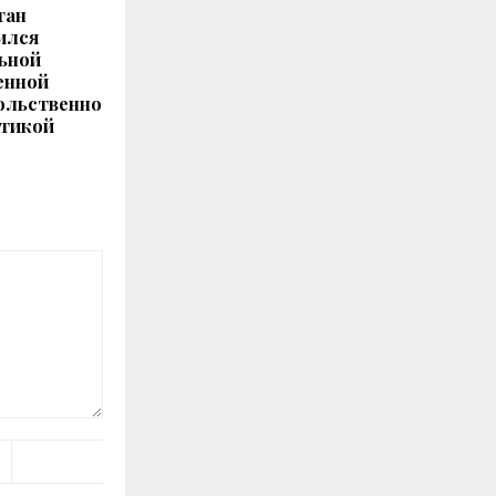
тан
ился
ьной
енной
ольственно
стикой