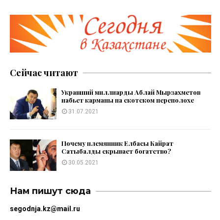
Сейчас читают
Укравший миллиарды Аблай Мырзахметов
набьет карманы на скотском переполохе
31.07.2021
Почему племянник Елбасы Кайрат
Сатыбалды скрывает богатство?
30.05.2021
Нам пишут сюда
segodnja.kz@mail.ru