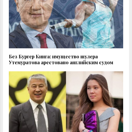
Без Бургер Кинга: имущество шулера
Утемуратова арестовано английским судом